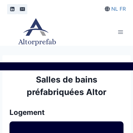
Doorgaan
NL
FR
naar
inhoud
Salles de bains
préfabriquées Altor
Logement